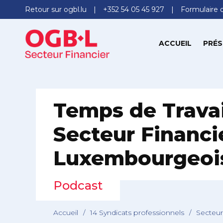
Retour sur ogbl.lu
+352 54 05 45 927
Formulaire 
ACCUEIL
PRÉS
Temps de Travai
Secteur Financi
Luxembourgeoi
Podcast
Accueil
/
14 Syndicats professionnels
/
Secteur