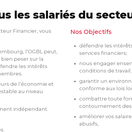
s les salariés du secteu
eur Financier, vous
Nos Objectifs
défendre les intérêt
xembourg, l’OGBL peut,
services financiers;
bien peser sur la
nous engager ensem
fendre les intérêts
conditions de travail;
 membres.
garantir un environn
eurs de l’économie et
conforme aux lois lo
estable au niveau
combattre toute for
contournement des lo
ement indépendant.
améliorer vos salaire
abusifs,
es