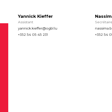
Yannick Kieffer
Nassim
Assistant
Secrétaire
yannick.kieffer@ogbl.lu
nassima.b
+352 54 05 45 231
+352 54 0