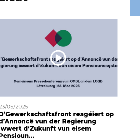
23/05/2025
29/0
D’Gewerkschaftsfront reagéiert op
Dis
d’Annoncë vun der Regierung
– C
iwwert d‘Zukunft vun eisem
Pensioun…