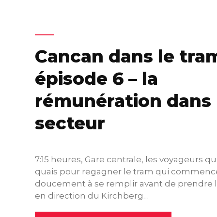
Cancan dans le tra
épisode 6 – la
rémunération dans 
secteur
7:15 heures, Gare centrale, les voyageurs qu
quais pour regagner le tram qui commenc
doucement à se remplir avant de prendre le
en direction du Kirchberg…