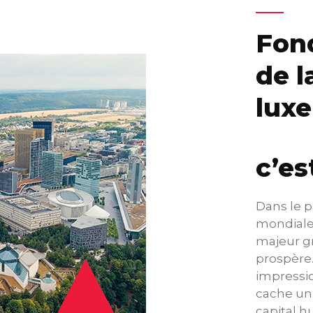
Fon
de l
lux
c’es
Dans le 
mondiale
majeur gr
prospère.
impressio
cache un 
capital h