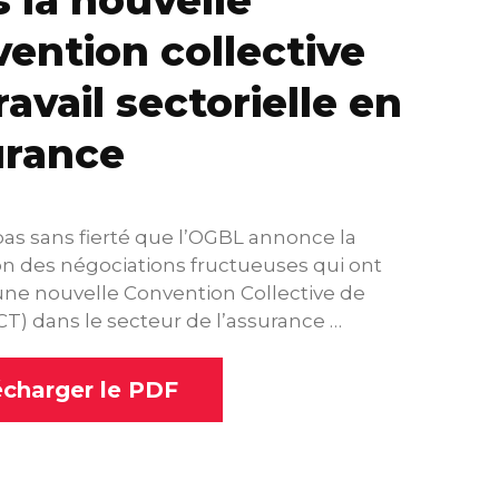
 la nouvelle
ention collective
ravail sectorielle en
urance
pas sans fierté que l’OGBL annonce la
n des négociations fructueuses qui ont
une nouvelle Convention Collective de
CCT) dans le secteur de l’assurance …
écharger le PDF