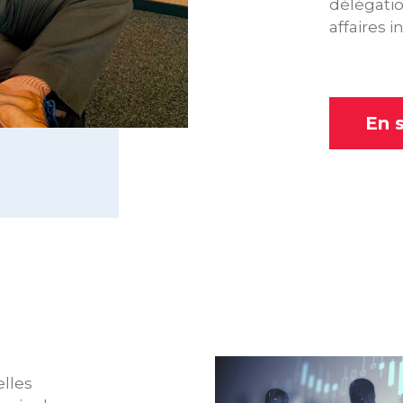
délégati
affaires i
En s
lles