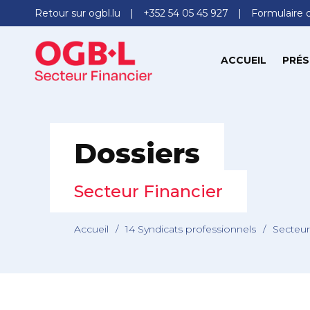
Retour sur ogbl.lu
+352 54 05 45 927
Formulaire 
ACCUEIL
PRÉS
Dossiers
Secteur Financier
Accueil
/
14 Syndicats professionnels
/
Secteur