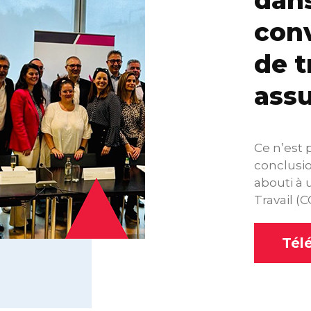
dans
conv
de t
ass
Ce n’est 
conclusio
abouti à 
Travail (
Tél