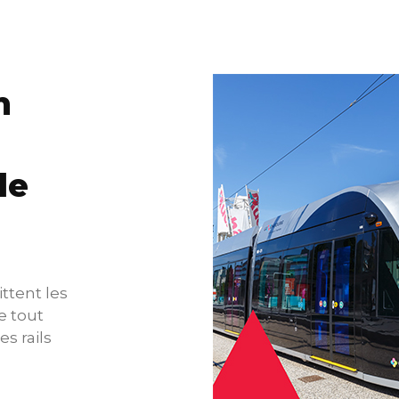
m
le
ittent les
e tout
s rails