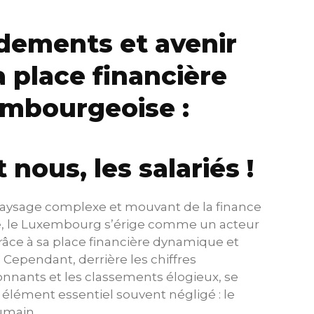
dements et avenir
a place financière
embourgeoise :
t nous, les salariés !
paysage complexe et mouvant de la finance
, le Luxembourg s’érige comme un acteur
âce à sa place financière dynamique et
 Cependant, derrière les chiffres
nnants et les classements élogieux, se
élément essentiel souvent négligé : le
umain.