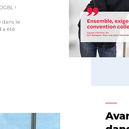
’OGBL !
 dans le
 a été
Avan