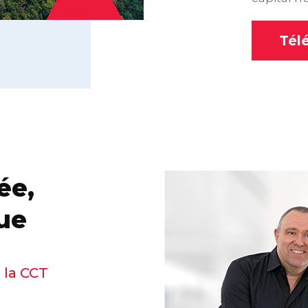
Tél
ée,
nue
 la CCT