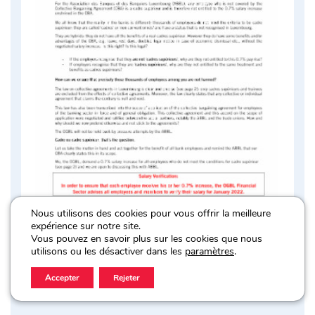
Nous utilisons des cookies pour vous offrir la meilleure
expérience sur notre site.
Vous pouvez en savoir plus sur les cookies que nous
NEWSLETTER – Mars 2022 N°2 (EN)
utilisons ou les désactiver dans les
paramètres
.
Taille du fichier : 998,4 Ko
Accepter
Rejeter