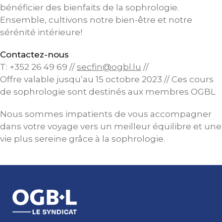
bénéficier des bienfaits de la sophrologie.
Ensemble, cultivons notre bien-être et notre
sérénité intérieure!
Contactez-nous
T: +352 26 49 69 //
secfin@ogbl.lu
//
Offre valable jusqu’au 15 octobre 2023 // Ces cours
de sophrologie sont destinés aux membres OGBL
Nous sommes impatients de vous accompagner
dans votre voyage vers un meilleur équilibre et une
vie plus sereine grâce à la sophrologie.