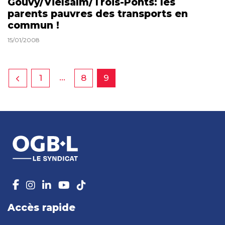
Gouvy/Vielsalm/Trois-Ponts: les
parents pauvres des transports en
commun !
15/01/2008
…
1
8
9
Accès rapide