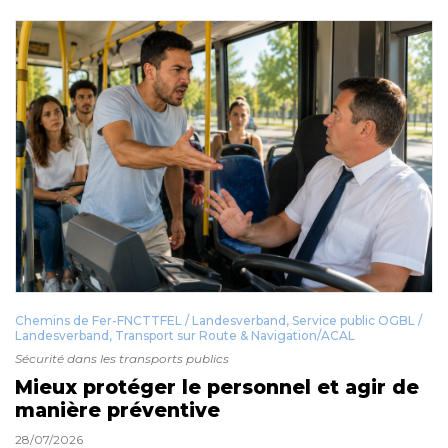
Chemins de Fer-FNCTTFEL / Landesverband
,
Service public OGBL /
Landesverband
,
Transport sur Route & Navigation/ACAL
Sécurité dans les transports publics
Mieux protéger le personnel et agir de
manière préventive
28/07/2026