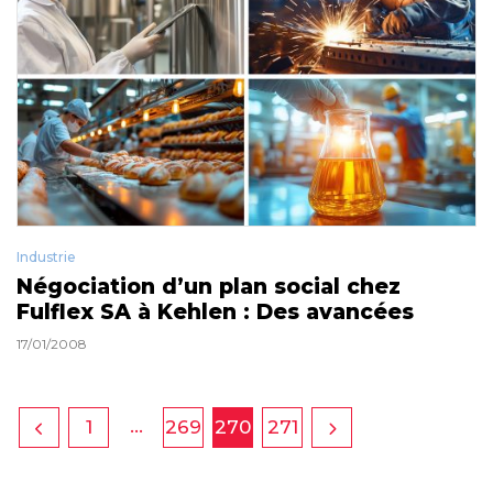
Industrie
Négociation d’un plan social chez
Fulflex SA à Kehlen : Des avancées
17/01/2008
…
1
269
270
271