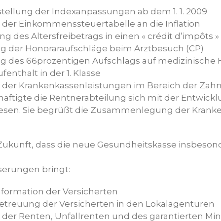
tellung der Indexanpassungen ab dem 1. 1. 2009
der Einkommenssteuertabelle an die Inflation
 des Altersfreibetrags in einen « crédit d’impôts »
ng der Honoraraufschläge beim Arztbesuch (CP)
ng des 66prozentigen Aufschlags auf medizinische
enthalt in der 1. Klasse
 der Krankenkassenleistungen im Bereich der Zahn
äftigte die Rentnerabteilung sich mit der Entwick
sen. Sie begrüßt die Zusammenlegung der Kranke
e Zukunft, dass die neue Gesundheitskasse insbeson
erungen bringt:
nformation der Versicherten
etreuung der Versicherten in den Lokalagenturen
 der Renten, Unfallrenten und des garantierten 