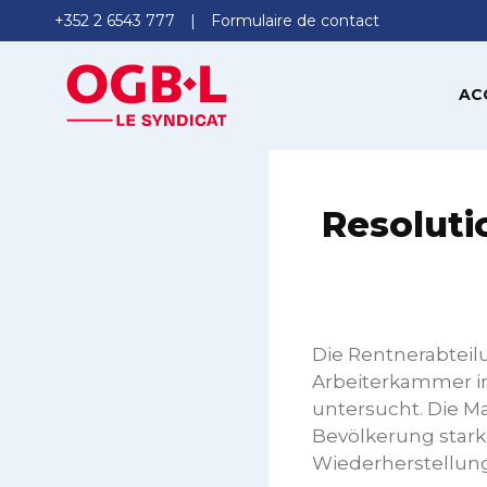
+352 2 6543 777
Formulaire de contact
AC
Resoluti
Die Rentnerabteil
Arbeiterkammer in
untersucht. Die M
Bevölkerung stark 
Wiederherstellung