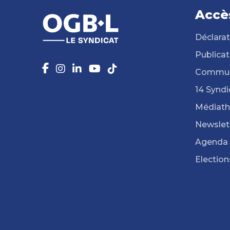
Accè
Déclarat
Publicat
Commun
14 Syndi
Médiat
Newslet
Agenda
Election