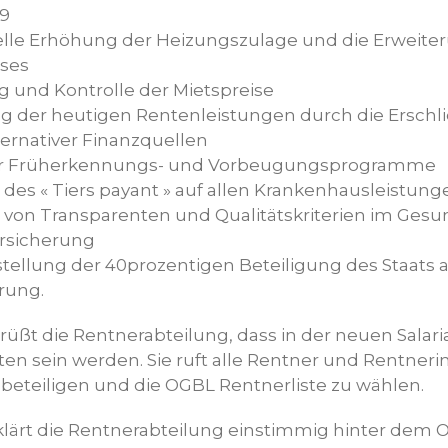
09
elle Erhöhung der Heizungszulage und die Erweite
ises
g und Kontrolle der Mietspreise
ng der heutigen Rentenleistungen durch die Ersch
ternativer Finanzquellen
er Früherkennungs- und Vorbeugungsprogramme
 des « Tiers payant » auf allen Krankenhausleistung
 von Transparenten und Qualitätskriterien im Ge
ersicherung
tellung der 40prozentigen Beteiligung des Staats 
rung.
üßt die Rentnerabteilung, dass in der neuen Sala
ten sein werden. Sie ruft alle Rentner und Rentneri
beteiligen und die OGBL Rentnerliste zu wählen.
klärt die Rentnerabteilung einstimmig hinter dem 