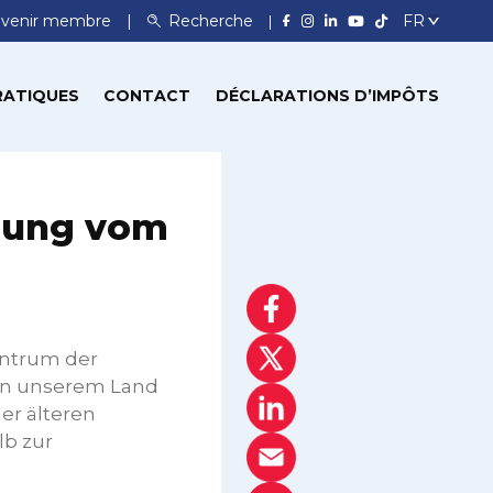
venir membre
Recherche
RATIQUES
CONTACT
DÉCLARATIONS D’IMPÔTS
ilung vom
entrum der
 in unserem Land
er älteren
lb zur