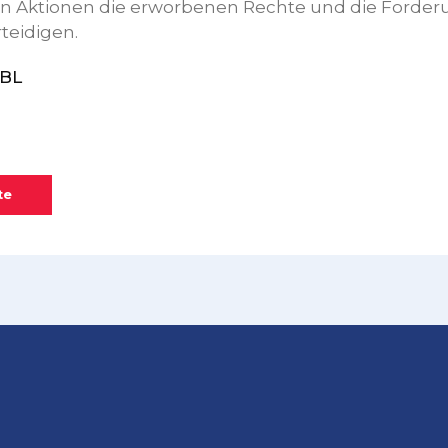
en Aktionen die erworbenen Rechte und die Forde
teidigen.
GBL
te