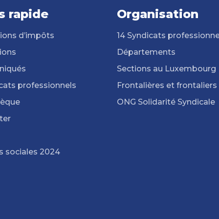
s rapide
Organisation
ions d’impôts
14 Syndicats professionne
ions
Départements
iqués
Sections au Luxembourg
cats professionnels
Frontalières et frontaliers
hèque
ONG Solidarité Syndicale
ter
s sociales 2024