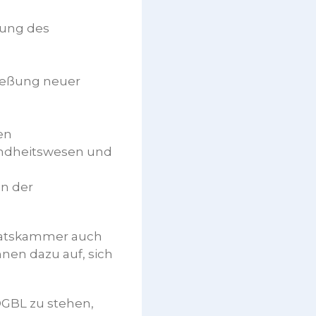
rung des
ließung neuer
en
sundheitswesen und
an der
riatskammer auch
nnen dazu auf, sich
OGBL zu stehen,