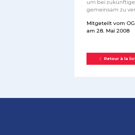
um bei zukünftig
gemeinsam zu ver
Mitgeteilt vom O
am 28. Mai 2008
Retour à la lis