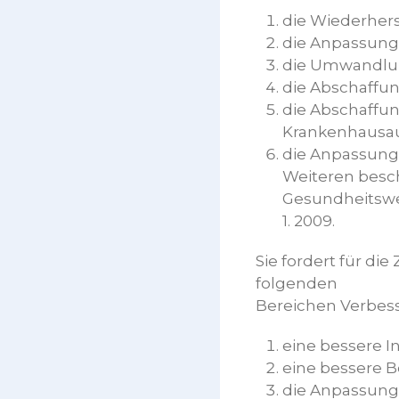
die Wiederhers
die Anpassung 
die Umwandlung
die Abschaffu
die Abschaffu
Krankenhausauf
die Anpassung
Weiteren besch
Gesundheitswe
1. 2009.
Sie fordert für di
folgenden
Bereichen Verbess
eine bessere I
eine bessere B
die Anpassung