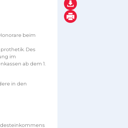
 Honorare beim
prothetik. Des
lung im
nkassen ab dem 1.
dere in den
Mindesteinkommens