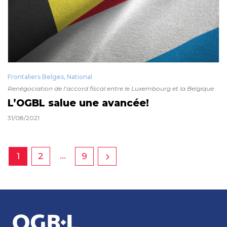
Frontaliers Belges
,
National
Renégociation de l’accord fiscal entre le Luxembourg et la Belgique
L’OGBL salue une avancée!
31/08/2021
…
1
2
9