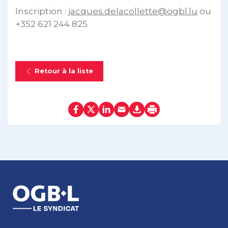
Inscription :
jacques.delacollette@ogbl.lu
ou
+352 621 244 825
Retour à la liste