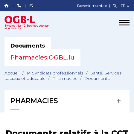
Devenir membre
Documents
Pharmacies.OGBL.lu
Accueil
/
14 Syndicats professionnels
/
Santé, Services
sociaux et éducatifs
/
Pharmacies
/
Documents
PHARMACIES
Documents relatifs à la CCT