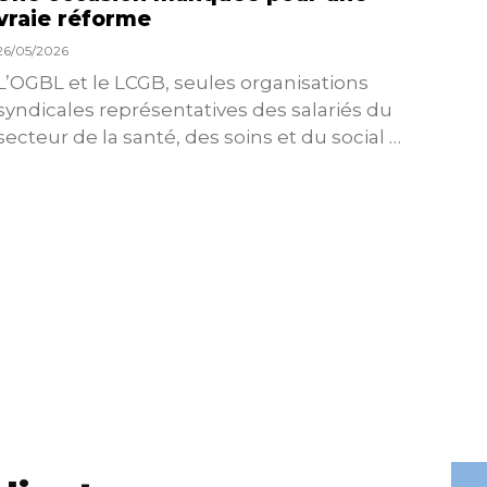
vraie réforme
sant
26/05/2026
23/04/
L’OGBL et le LCGB, seules organisations
L’OG
syndicales représentatives des salariés du
et l
secteur de la santé, des soins et du social …
été r