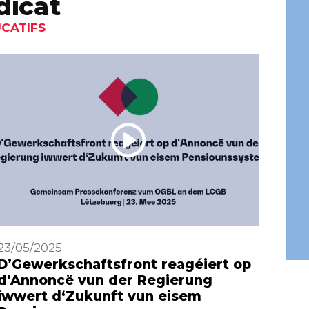
dicat
UCATIFS
23/05/2025
29/0
D’Gewerkschaftsfront reagéiert op
Dis
d’Annoncë vun der Regierung
– C
iwwert d‘Zukunft vun eisem