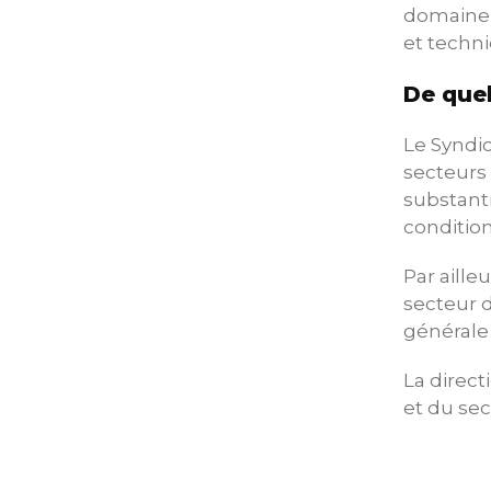
domaine s
et techni
De quel
Le Syndic
secteurs 
substanti
conditio
Par aille
secteur d
générale
La direct
et du sec