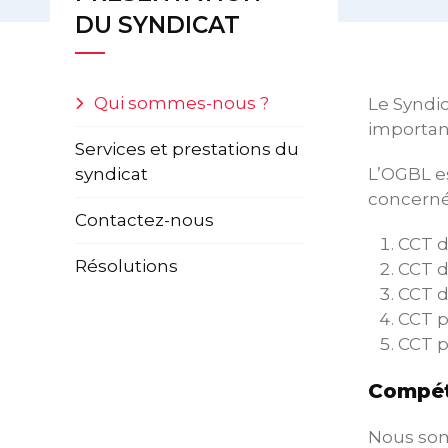
DU SYNDICAT
Qui sommes-nous ?
Le Syndic
important
Services et prestations du
syndicat
L’OGBL es
concerné
Contactez-nous
CCT d
Résolutions
CCT d
CCT d
CCT p
CCT p
Compét
Nous somm