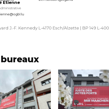
e Etienne
administrative
tienne@ogbl.lu
ard J.-F. Kennedy L-4170 Esch/Alzette | BP 149 L-40
 bureaux