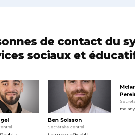
sonnes de contact du sy
ices sociaux et éducati
Mela
Perei
Secréta
melany
ngel
Ben Soisson
central
Secrétaire central
@ogbl.lu
ben.soisson@ogbl.lu