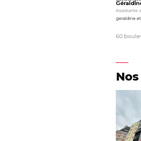
Géraldin
Assistante 
geraldine.e
60 boulev
Nos