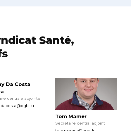
ndicat Santé,
fs
ny Da Costa
ra
ire centrale adjointe
.dacosta@ogbl.lu
Tom Mamer
Secrétaire central adjoint
tom.mamer@ogbl.lu