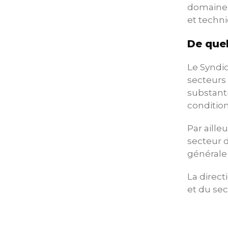
domaine s
et techni
De quel
Le Syndic
secteurs 
substanti
conditio
Par aille
secteur d
générale
La direct
et du sec