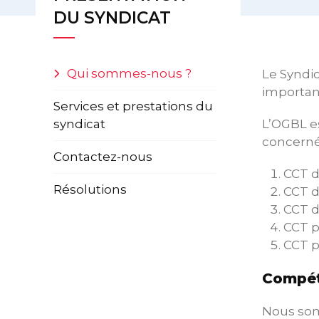
DU SYNDICAT
Qui sommes-nous ?
Le Syndic
important
Services et prestations du
syndicat
L’OGBL es
concerné
Contactez-nous
CCT d
Résolutions
CCT d
CCT d
CCT p
CCT p
Compét
Nous somm