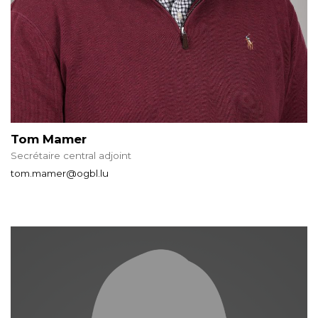
Tom Mamer
Secrétaire central adjoint
tom.mamer@ogbl.lu