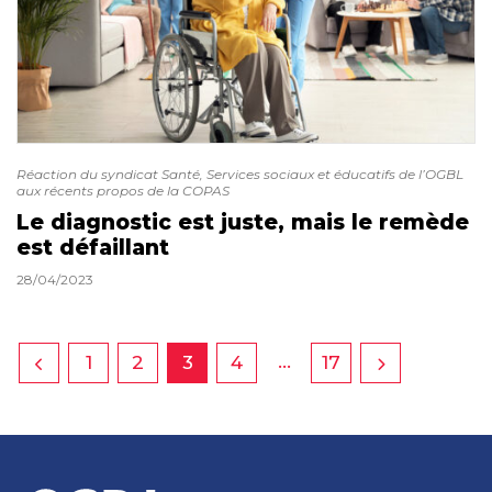
Réaction du syndicat Santé, Services sociaux et éducatifs de l’OGBL
aux récents propos de la COPAS
Le diagnostic est juste, mais le remède
est défaillant
28/04/2023
…
1
2
3
4
17