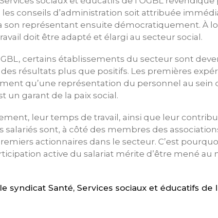
 Services sociaux et éducatifs de l’OGBL revendiqu
 les conseils d’administration soit attribuée immé
ra son représentant ensuite démocratiquement. À lon
avail doit être adapté et élargi au secteur social.
’OGBL, certains établissements du secteur sont deve
 des résultats plus que positifs. Les premières expé
ment qu’une représentation du personnel au sein d
t un garant de la paix social.
ment, leur temps de travail, ainsi que leur contribut
es salariés sont, à côté des membres des association
premiers actionnaires dans le secteur. C’est pourquo
rticipation active du salariat mérite d’être mené au 
 syndicat Santé, Services sociaux et éducatifs de 