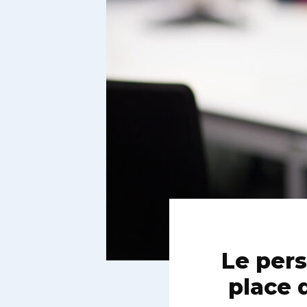
Le per
place 