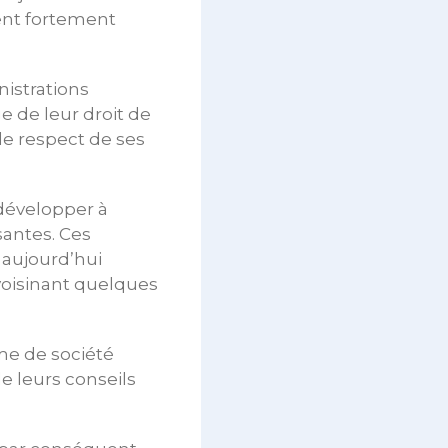
ment fortement
nistrations
 de leur droit de
le respect de ses
 développer à
santes. Ces
 aujourd’hui
voisinant quelques
rme de société
e leurs conseils