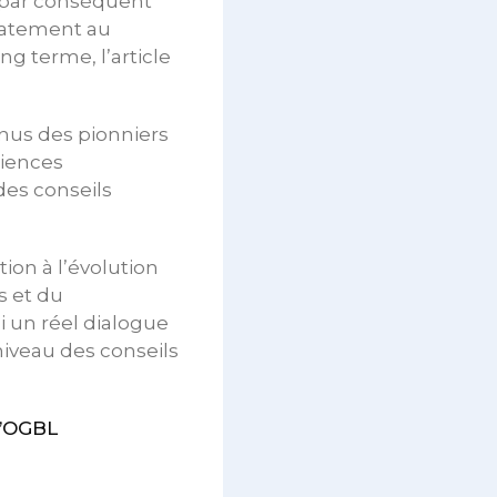
e par conséquent
diatement au
g terme, l’article
nus des pionniers
riences
es conseils
ion à l’évolution
s et du
i un réel dialogue
niveau des conseils
l’OGBL