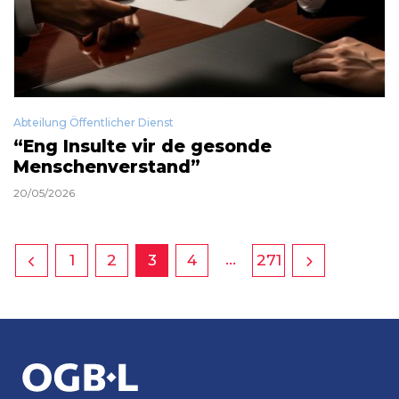
Abteilung Öffentlicher Dienst
“Eng Insulte vir de gesonde
Menschenverstand”
20/05/2026
…
1
2
3
4
271