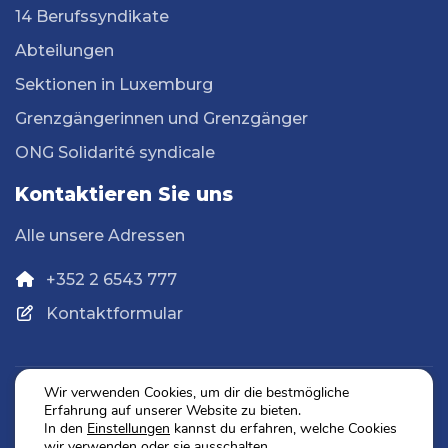
14 Berufssyndikate
Abteilungen
Sektionen in Luxemburg
Grenzgängerinnen und Grenzgänger
ONG Solidarité syndicale
Kontaktieren Sie uns
Alle unsere Adressen
+352 2 6543 777
Kontaktformular
Wir verwenden Cookies, um dir die bestmögliche
Erfahrung auf unserer Website zu bieten.
Datenschutz
In den
Einstellungen
kannst du erfahren, welche Cookies
Impressum
wir verwenden oder sie ausschalten.