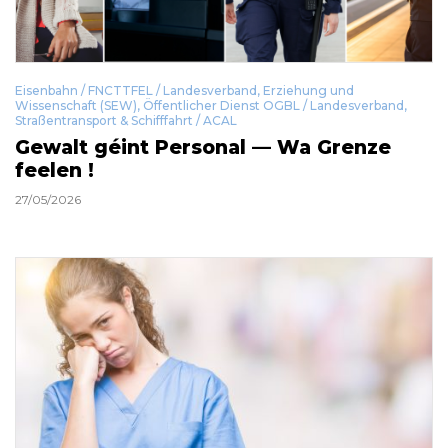
Eisenbahn / FNCTTFEL / Landesverband
,
Erziehung und
Wissenschaft (SEW)
,
Öffentlicher Dienst OGBL / Landesverband
,
Straßentransport & Schifffahrt / ACAL
Gewalt géint Personal — Wa Grenze
feelen !
27/05/2026