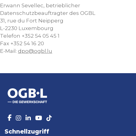
Erwann Sevellec, betrieblicher
Datenschutzbeauftragter des OGBL
31, rue du Fort Neipperg
L-2230 Luxembourg
Telefon +352 54 05 45 1
Fax +352 54 16 20
E-Mail:
dpo@ogbl.lu
Schnellzugriff