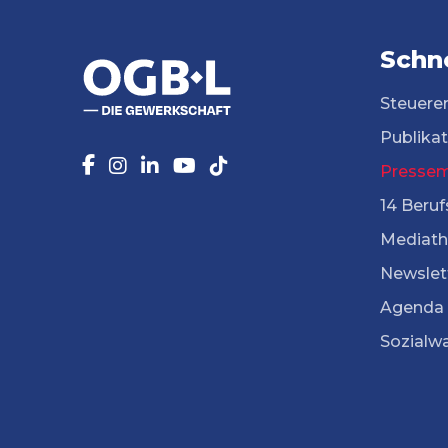
Schne
Steuere
Publika
Pressem
14 Beruf
Mediath
Newslet
Agenda
Sozialw