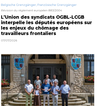
Belgische Grenzgänger
,
Französische Grenzgänger
Révision du règlement européen 883/2004
L’Union des syndicats OGBL-LCGB
interpelle les députés européens sur
les enjeux du chômage des
travailleurs frontaliers
07/07/2026