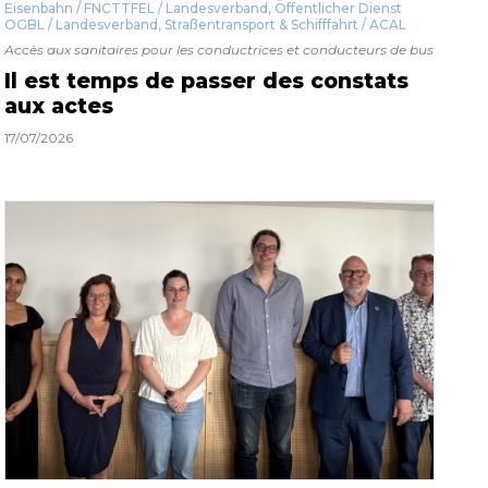
Eisenbahn / FNCTTFEL / Landesverband
,
Öffentlicher Dienst
OGBL / Landesverband
,
Straßentransport & Schifffahrt / ACAL
Accès aux sanitaires pour les conductrices et conducteurs de bus
Il est temps de passer des constats
aux actes
17/07/2026