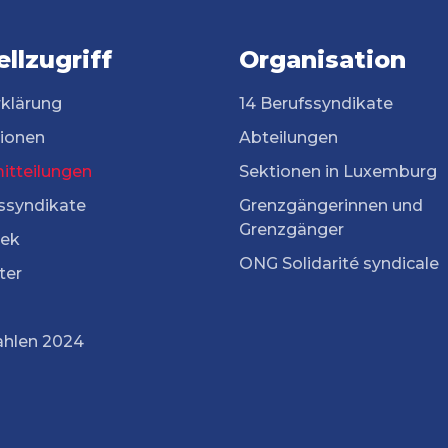
llzugriff
Organisation
rklärung
14 Berufssyndikate
tionen
Abteilungen
itteilungen
Sektionen in Luxemburg
ssyndikate
Grenzgängerinnen und
Grenzgänger
ek
ONG Solidarité syndicale
ter
ahlen 2024