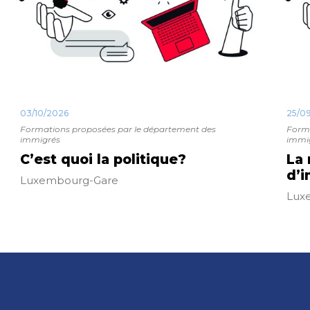
03/10/2026
25/0
Formations proposées par le département des
Forma
immigrés
immi
C’est quoi la politique?
La 
d’i
Luxembourg-Gare
Lux