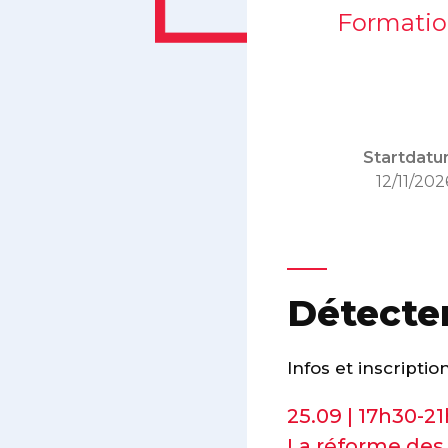
Formatio
Startdatu
12/11/202
Détecter
Infos et inscriptio
25.09 | 17h30-2
La réforme des 