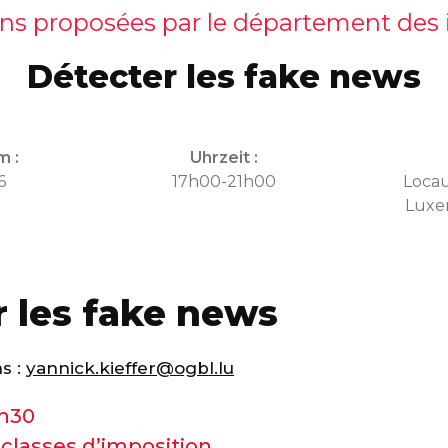
ns proposées par le département des
Détecter les fake news
m :
Uhrzeit :
6
17h00-21h00
Locau
Luxe
 les fake news
ns :
yannick.kieffer@ogbl.lu
1h30
classes d’imposition