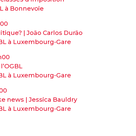
SL à Bonnevoie
h00
litique? | João Carlos Durão
GBL à Luxembourg-Gare
1h00
 l’OGBL
GBL à Luxembourg-Gare
h00
ke news | Jessica Bauldry
GBL à Luxembourg-Gare