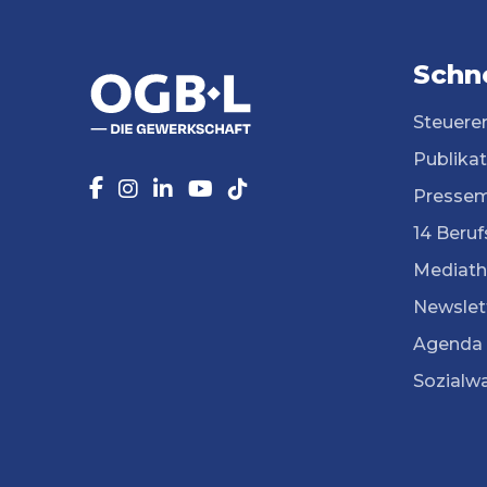
Schne
Steuere
Publika
Pressem
14 Beruf
Mediath
Newslet
Agenda
Sozialw