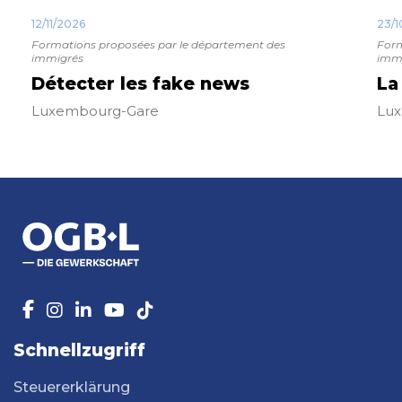
12/11/2026
23/1
Formations proposées par le département des
Form
immigrés
imm
Détecter les fake news
La
Luxembourg-Gare
Lu
Schnellzugriff
Steuererklärung