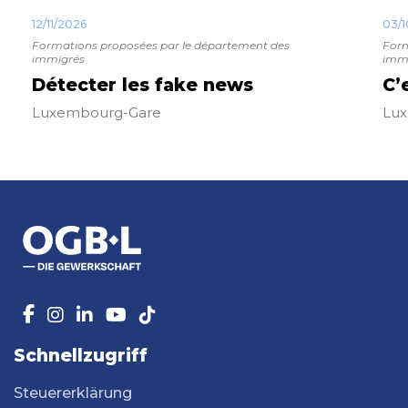
12/11/2026
03/1
Formations proposées par le département des
Form
immigrés
imm
Détecter les fake news
C’
Luxembourg-Gare
Lu
Schnellzugriff
Steuererklärung