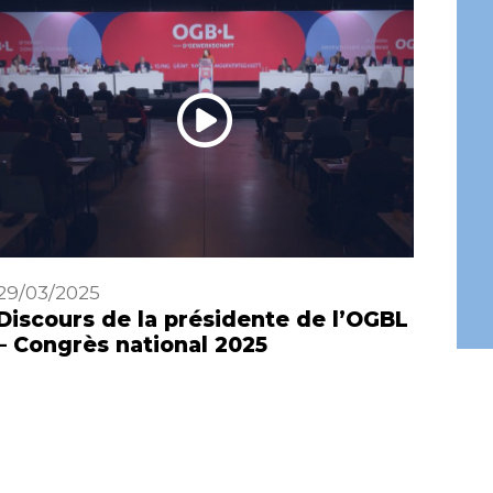
29/03/2025
29/0
Discours de la présidente de l’OGBL
Gro
– Congrès national 2025
Pre