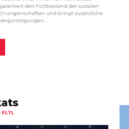
sich
garantiert den Fortbestand der sozialen
der 
Errungenschaften und bringt zusätzliche
Vergünstigungen. …
kats
 FLTL