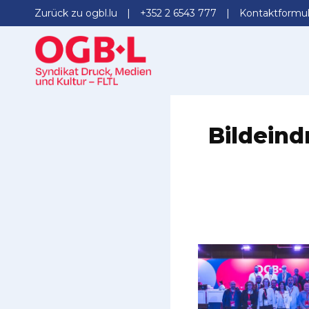
Zurück zu ogbl.lu
+352 2 6543 777
Kontaktformul
Bildein