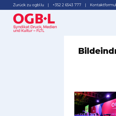
Zurück zu ogbl.lu
+352 2 6543 777
Kontaktformul
Bildein