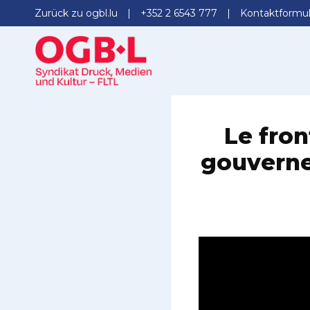
Zurück zu ogbl.lu
+352 2 6543 777
Kontaktformul
Le fron
gouverne