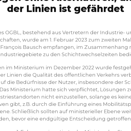
der Linien ist gefährdet
es OGBL, bestehend aus Vertretern der Industrie- 
haften, wurde am 1. Februar 2023 zum zweiten Ma
er François Bausch empfangen, im Zusammenhang m
e Industriegebiete zu den Schichtwechselzeiten bed
en im Ministerium im Dezember 2022 wurde festgeh
r Linien die Qualität des öffentlichen Verkehrs verb
uf die Bedürfnisse der Nutzer, insbesondere der Sc
as Ministerium hatte sich verpflichtet, Lösungen z
striestandorten nicht einzustellen, solange es kein
ven gibt, z.B. durch die Einführung eines Mobilitäts
. Schließlich sollten auf ministerieller Ebene wei
en, bevor eine endgültige Entscheidung getroffen 