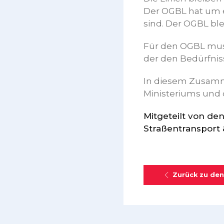
Der OGBL hat um e
sind. Der OGBL bl
Für den OGBL muss
der den Bedürfniss
In diesem Zusamme
Ministeriums und
Mitgeteilt von de
Straßentransport &
Zurück zu den