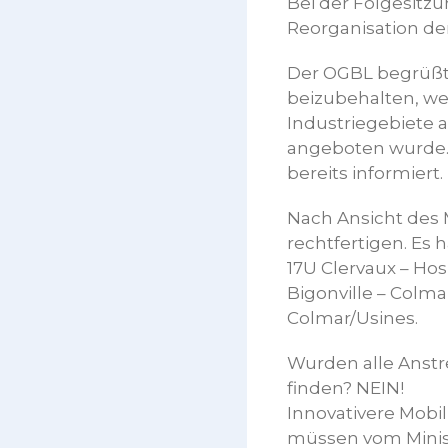
Bei der Folgesitzu
Reorganisation de
Der OGBL begrüßt 
beizubehalten, we
Industriegebiete 
angeboten wurde.
bereits informiert.
Nach Ansicht des M
rechtfertigen. Es 
17U Clervaux – Ho
Bigonville – Colma
Colmar/Usines.
Wurden alle Anst
finden? NEIN!
Innovativere Mobi
müssen vom Minist