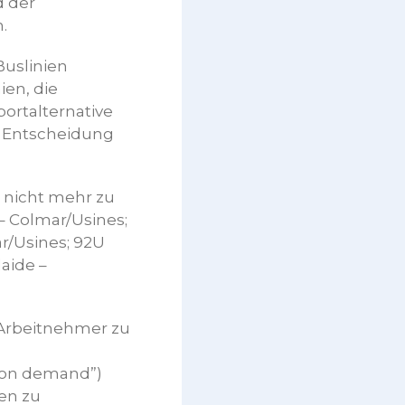
d der
.
Buslinien
ien, die
ortalternative
 Entscheidung
n nicht mehr zu
– Colmar/Usines;
r/Usines; 92U
aide –
Arbeitnehmer zu
 “on demand”)
en zu