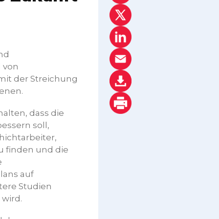
und
l von
it der Streichung
ienen.
alten, dass die
essern soll,
hichtarbeiter,
u finden und die
e
plans auf
tere Studien
wird.