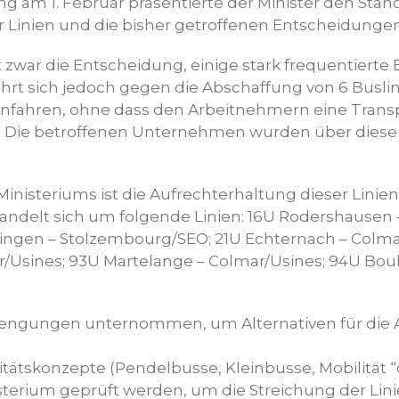
ng am 1. Februar präsentierte der Minister den Stan
r Linien und die bisher getroffenen Entscheidungen
zwar die Entscheidung, einige stark frequentierte 
hrt sich jedoch gegen die Abschaffung von 6 Buslin
anfahren, ohne dass den Arbeitnehmern eine Transp
 Die betroffenen Unternehmen wurden über diese
inisteriums ist die Aufrechterhaltung dieser Linie
handelt sich um folgende Linien: 16U Rodershausen 
singen – Stolzembourg/SEO; 21U Echternach – Colma
r/Usines; 93U Martelange – Colmar/Usines; 94U Boul
rengungen unternommen, um Alternativen für die 
litätskonzepte (Pendelbusse, Kleinbusse, Mobilität
erium geprüft werden, um die Streichung der Lini