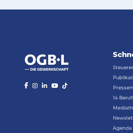
Schne
Steuere
Publika
Pressem
14 Beruf
Mediath
Newslet
Agenda