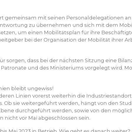
rt gemeinsam mit seinen Personaldelegationen an 
rantwortung zu übernehmen und sich mit dem Mobi
etzen, um einen Mobilitätsplan für ihre Beschäftigt
beitgeber bei der Organisation der Mobilität ihrer
r sorgen, dass bei der nächsten Sitzung eine Bilan
tronate und des Ministeriums vorgelegt wird. Mo
nien bleibt ungewiss!
ren Linien vorerst weiterhin die Industriestandorte
. Ob sie weitergeführt werden, hängt von den Studi
r Ebene durchgeführt werden, sowie von den möglich
n nicht vor Mai abgeschlossen sein.
 bis Mai 2023 in Betrieb. Wie geht es danach weiter?