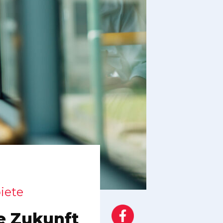
iete
e Zukunft