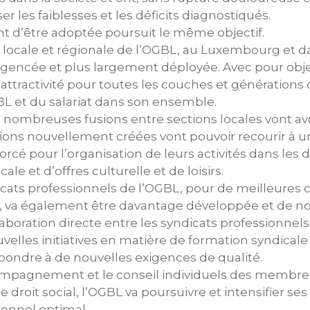
r les faiblesses et les déficits diagnostiqués.
nt d’être adoptée poursuit le même objectif.
le locale et régionale de l’OGBL, au Luxembourg et d
agencée et plus largement déployée. Avec pour object
attractivité pour toutes les couches et générations 
 et du salariat dans son ensemble.
e nombreuses fusions entre sections locales vont avoi
ctions nouvellement créées vont pouvoir recourir à u
orcé pour l’organisation de leurs activités dans les
ale et d’offres culturelle et de loisirs.
dicats professionnels de l’OGBL, pour de meilleures 
ire, va également être davantage développée et de n
laboration directe entre les syndicats professionnels
uvelles initiatives en matière de formation syndicale
répondre à de nouvelles exigences de qualité.
mpagnement et le conseil individuels des membre
de droit social, l’OGBL va poursuivre et intensifier ses 
ionnel optimal.