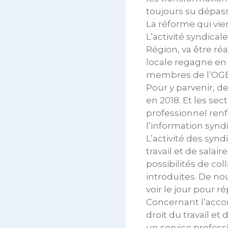
toujours su dépasse
La réforme qui vie
L’activité syndica
Région, va être ré
locale regagne en 
membres de l’OGBL
Pour y parvenir, d
en 2018. Et les se
professionnel renf
l’information syndic
L’activité des syn
travail et de sala
possibilités de col
introduites. De no
voir le jour pour 
Concernant l’acco
droit du travail et 
un service profess