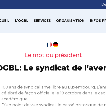
De
CUEIL
L'OGBL
SERVICES
ORGANISATION
INFOS P
Le mot du président
OGBL: Le syndicat de l’aven
100 ans de syndicalisme libre au Luxembourg. L’ann
célébré de façon officielle le 19 octobre dans le c
académique.
D’un point de vue syndical, le passé historique de n