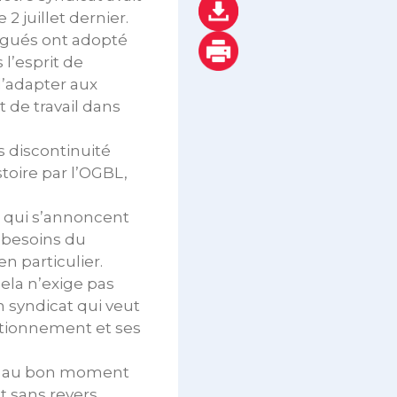
2 juillet dernier.
égués ont adopté
 l’esprit de
 l’adapter aux
 de travail dans
s discontinuité
toire par l’OGBL,
x qui s’annoncent
 besoins du
n particulier.
ela n’exige pas
 syndicat qui veut
nctionnement et ses
ier au bon moment
t sans revers,