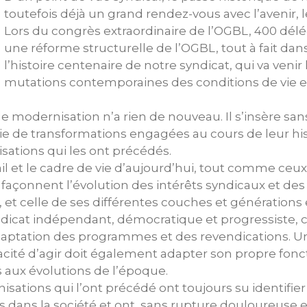
toutefois déjà un grand rendez-vous avec l’avenir, le 
Lors du congrès extraordinaire de l’OGBL, 400 dél
une réforme structurelle de l’OGBL, tout à fait dans
l’histoire centenaire de notre syndicat, qui va venir
mutations contemporaines des conditions de vie et
e modernisation n’a rien de nouveau. Il s’insère san
ie de transformations engagées au cours de leur his
isations qui les ont précédés.
l et le cadre de vie d’aujourd’hui, tout comme ceu
façonnent l’évolution des intérêts syndicaux et des
, et celle de ses différentes couches et générations e
ndicat indépendant, démocratique et progressiste, c
ptation des programmes et des revendications. Un
pacité d’agir doit également adapter son propre fo
 aux évolutions de l’époque.
nisations qui l’ont précédé ont toujours su identif
s dans la société et ont, sans rupture douloureuse e