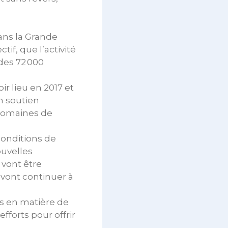
ans la Grande
if, que l’activité
des 72 000
r lieu en 2017 et
n soutien
 domaines de
conditions de
ouvelles
 vont être
 vont continuer à
s en matière de
efforts pour offrir