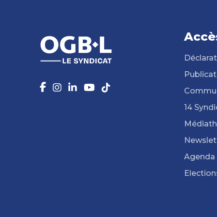
Accè
Déclarat
Publicat
Commun
14 Syndi
Médiat
Newslet
Agenda
Election