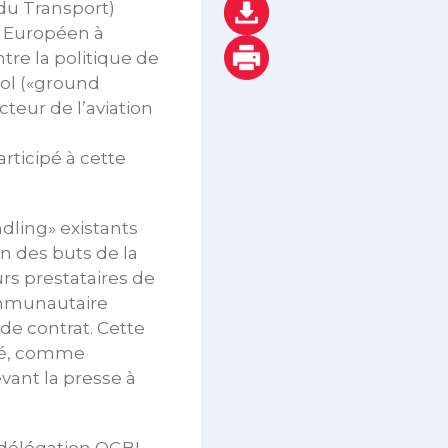
du Transport)
t Européen à
tre la politique de
sol («ground
cteur de l’aviation
rticipé à cette
dling» existants
n des buts de la
rs prestataires de
ommunautaire
de contrat. Cette
rité, comme
evant la presse à