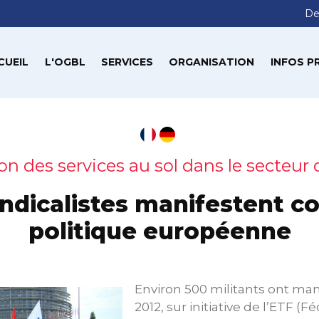
De
CUEIL
L'OGBL
SERVICES
ORGANISATION
INFOS P
on des services au sol dans le secteur 
ndicalistes manifestent co
politique européenne
Environ 500 militants ont manif
2012, sur initiative de l’ETF (F