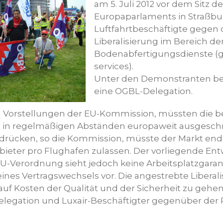
am 5. Juli 2012 vor dem Sitz d
Europaparlaments in Straßbu
Luftfahrtbeschäftigte gegen 
Liberalisierung im Bereich de
Bodenabfertigungsdienste (
services).
Unter den Demonstranten be
eine OGBL-Delegation.
n Vorstellungen der EU-Kommission, müssten die 
e in regelmäßigen Abständen europaweit ausgesch
drücken, so die Kommission, müsste der Markt end
bieter pro Flughafen zulassen. Der vorliegende Ent
U-Verordnung sieht jedoch keine Arbeitsplatzgarant
eines Vertragswechsels vor. Die angestrebte Liberali
uf Kosten der Qualität und der Sicherheit zu gehen,
elegation und Luxair-Beschäftigter gegenüber der 