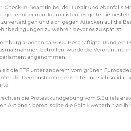
r, Check-In-Beamtin bei der Luxair und ebenfalls M
rte gegenüber den Journalisten, es gelte die beste
zu verteidigen und sich gegen Attacken auf die B
Lohnbedingungen zu wehren bevor es zu spät ist.
mburg arbeiten ca. 6.500 Beschäftigte. Rund ein Dr
ngsmaßnahmen betroffen, würde die Verordnung in
aparlament angenommen.
hielt die ETF unter anderem vom grünen Europade
unter die Demonstranten mischte und sich solidari
rte.
achten die Protestkundgebung vom 5. Juli als er
en Aktionen bereit, sollte die Politik weiterhin an 