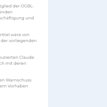
itglied der OGBL-
henden
eschäftigung und
ittel wäre von
 der vorliegenden
putierten Claude
sch mit deren
sten Warnschuss
ihrem Vorhaben