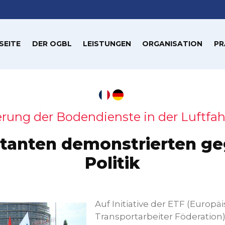
SEITE
DER OGBL
LEISTUNGEN
ORGANISATION
PR
ierung der Bodendienste in der Luftfa
itanten demonstrierten g
Politik
Auf Initiative der ETF (Europä
Transportarbeiter Föderation