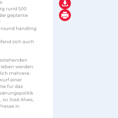
es
rg rund 500
die geplante
r
ground handling
fand sich auch
bestehenden
rieben werden.
lich mehrere
wurf einer
ie für das
sierungspolitik
 so José Alves,
Presse in