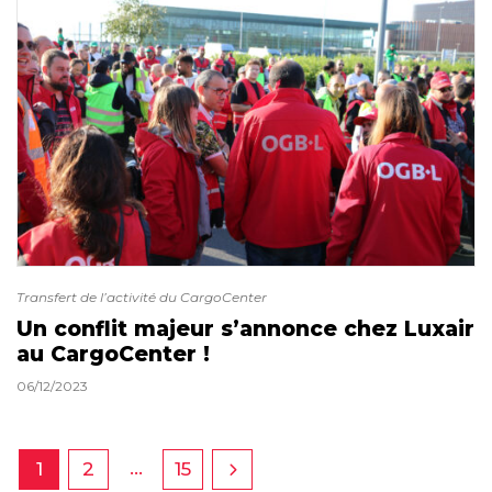
Transfert de l’activité du CargoCenter
Un conflit majeur s’annonce chez Luxair
au CargoCenter !
06/12/2023
…
1
2
15