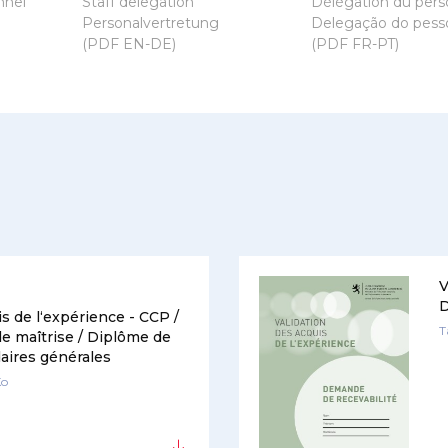
nnel
Staff delegation
Délégation du pers
Personalvertretung
Delegação do pess
(PDF EN-DE)
(PDF FR-PT)
V
D
is de l‘expérience - CCP /
T
de maîtrise / Diplôme de
aires générales
Ko