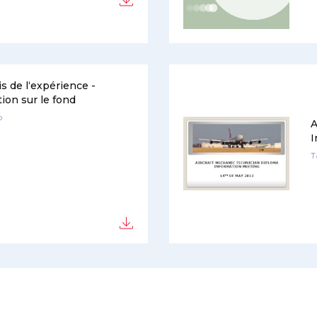
is de l‘expérience -
ion sur le fond
o
A
I
T