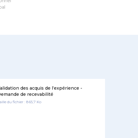
onnel
oal
alidation des acquis de l‘expérience -
emande de recevabilité
aille du fichier : 865,7 Ko