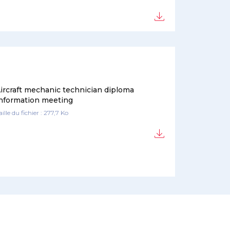
ircraft mechanic technician diploma
nformation meeting
aille du fichier : 277,7 Ko