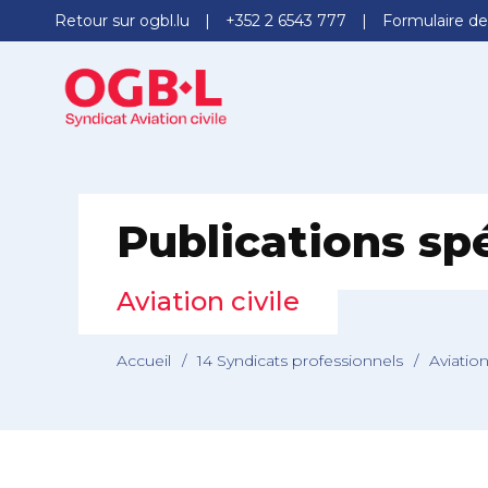
Retour sur ogbl.lu
+352 2 6543 777
Formulaire de
Publications sp
Aviation civile
Accueil
/
14 Syndicats professionnels
/
Aviation