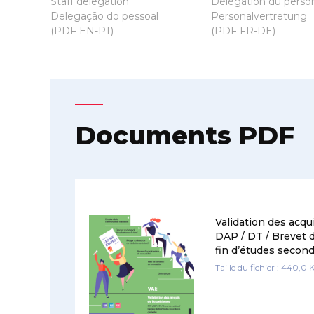
Staff delegation
Délégation du perso
Delegação do pessoal
Personalvertretung
(PDF EN-PT)
(PDF FR-DE)
Documents PDF
Validation des acqu
DAP / DT / Brevet 
fin d’études second
Taille du fichier : 440,0 