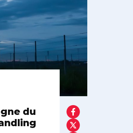
agne du
Handling