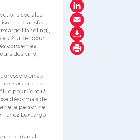
ections sociales
aison du transfert
Luxcargo Handling),
 au 2 juillet pour
riés concernés
ours des cinq
rogresse bien au
ons sociales. En
élue pour l’entité
pose désormais de
cerne le personnel
ion chez Luxcargo
syndicat dans le