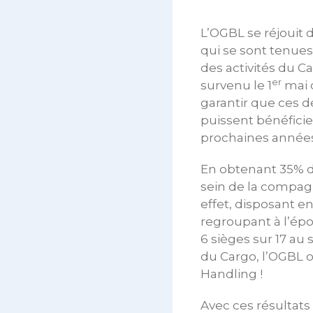
L’OGBL se réjouit 
qui se sont tenues
des activités du C
er
survenu le 1
mai d
garantir que ces d
puissent bénéfici
prochaines années
En obtenant 35% de
sein de la compagn
effet, disposant e
regroupant à l’ép
6 sièges sur 17 au
du Cargo, l’OGBL o
Handling !
Avec ces résultats 