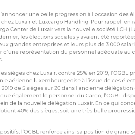
d’annoncer une belle progression à l’occasion des él
 chez Luxair et Luxcargo Handling. Pour rappel, en r
argo Center de Luxair vers la nouvelle société LCH (
ernier, les élections sociales y avaient été reportées
eux grandes entreprises et leurs plus de 3 000 sala
er d’une représentation du personnel adéquate au c
.
s sièges chez Luxair, contre 25% en 2019, l’OGBL p
ie aérienne luxembourgeoise à l’issue de ces électi
n 2019 de 5 sièges sur 20 dans l’ancienne délégation 
oque également le personnel du Cargo, l’OGBL dis
 sein de la nouvelle délégation Luxair. En ce qui con
btient 40% des sièges, soit une très belle progress
positifs, l’OGBL renforce ainsi sa position de grand 