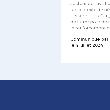
secteur de l’aviat
un contexte de nég
personnel du Carg
de lutter pour de m
le renforcement de
Communiqué par le 
le 4 juillet 2024