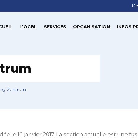
De
CUEIL
L'OGBL
SERVICES
ORGANISATION
INFOS P
ntrum
erg-Zentrum
e le 10 janvier 2017. La section actuelle est une f