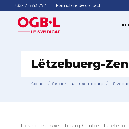
+352 2 6543 777
Formulaire de contact
AC
Lëtzebuerg-Ze
Accueil
/
Sections au Luxembourg
/
Lëtzebu
La section Luxembourg-Centre et a été fondé