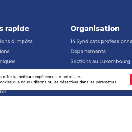
s rapide
Organisation
ions d’impôts
14 Syndicats professionne
ions
Départements
iqués
Sections au Luxembourg
cats professionnels
Frontalières et frontaliers
offrir la meilleure expérience sur notre site.
hèque
ONG Solidarité Syndicale
ookies que nous utilisons ou les désactiver dans les
paramètres
.
ter
s sociales 2024