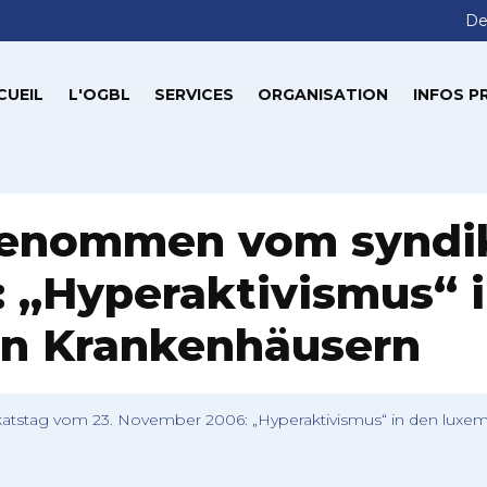
De
CUEIL
L'OGBL
SERVICES
ORGANISATION
INFOS P
genommen vom syndik
 „Hyperaktivismus“ 
n Krankenhäusern
tstag vom 23. November 2006: „Hyperaktivismus“ in den luxe