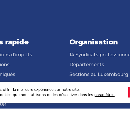
s rapide
Organisation
ions d’impôts
14 Syndicats professionne
ions
Départements
iqués
Sections au Luxembourg
cats professionnels
Frontalières et frontaliers
offrir la meilleure expérience sur notre site.
hèque
ONG Solidarité Syndicale
ookies que nous utilisons ou les désactiver dans les
paramètres
.
ter
s sociales 2024