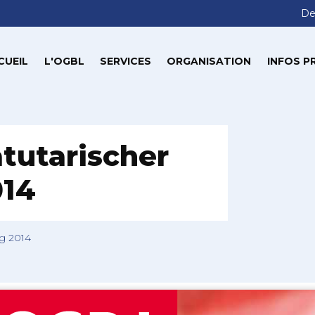
De
CUEIL
L'OGBL
SERVICES
ORGANISATION
INFOS P
atutarischer
014
ag 2014