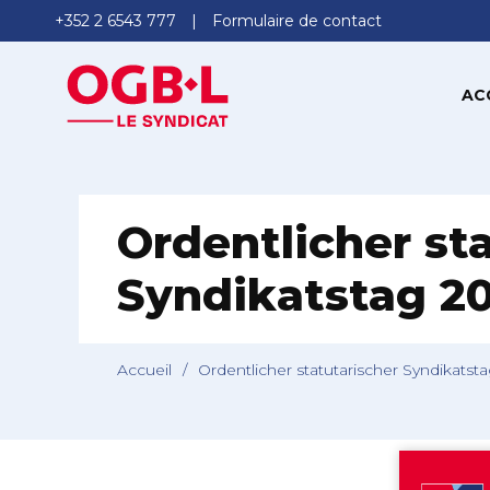
+352 2 6543 777
Formulaire de contact
AC
Ordentlicher st
Syndikatstag 2
Accueil
/
Ordentlicher statutarischer Syndikatst