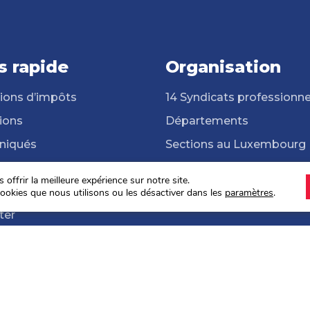
s rapide
Organisation
ions d’impôts
14 Syndicats professionne
ions
Départements
iqués
Sections au Luxembourg
cats professionnels
Frontalières et frontaliers
offrir la meilleure expérience sur notre site.
hèque
ONG Solidarité Syndicale
ookies que nous utilisons ou les désactiver dans les
paramètres
.
ter
s sociales 2024