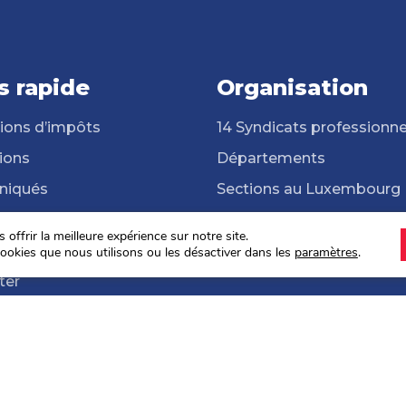
s rapide
Organisation
ions d’impôts
14 Syndicats professionne
ions
Départements
iqués
Sections au Luxembourg
cats professionnels
Frontalières et frontaliers
offrir la meilleure expérience sur notre site.
hèque
ONG Solidarité Syndicale
ookies que nous utilisons ou les désactiver dans les
paramètres
.
ter
s sociales 2024