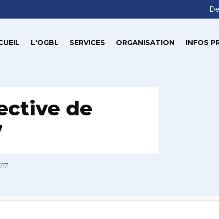
De
CUEIL
L'OGBL
SERVICES
ORGANISATION
INFOS P
ective de
7
017