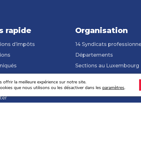
s rapide
Organisation
ions d’impôts
14 Syndicats professionne
ions
Départements
iqués
Sections au Luxembourg
cats professionnels
Frontalières et frontaliers
offrir la meilleure expérience sur notre site.
hèque
ONG Solidarité Syndicale
ookies que nous utilisons ou les désactiver dans les
paramètres
.
ter
s sociales 2024