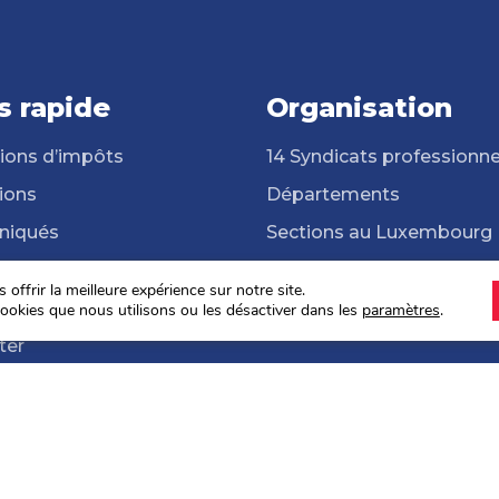
s rapide
Organisation
ions d’impôts
14 Syndicats professionne
ions
Départements
iqués
Sections au Luxembourg
cats professionnels
Frontalières et frontaliers
offrir la meilleure expérience sur notre site.
hèque
ONG Solidarité Syndicale
ookies que nous utilisons ou les désactiver dans les
paramètres
.
ter
s sociales 2024