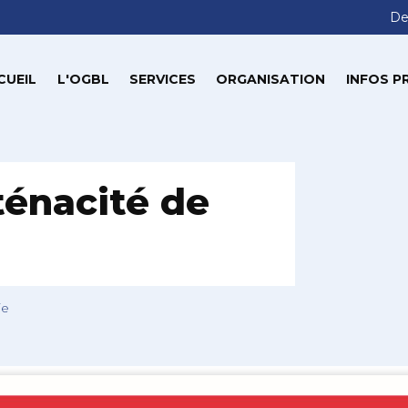
De
CUEIL
L'OGBL
SERVICES
ORGANISATION
INFOS P
ténacité de
ie