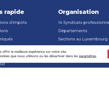
s rapide
Organisation
ions d’impôts
14 Syndicats professionne
ions
Départements
iqués
Sections au Luxembourg
cats professionnels
Frontalières et frontaliers
offrir la meilleure expérience sur notre site.
hèque
ONG Solidarité Syndicale
ookies que nous utilisons ou les désactiver dans les
paramètres
.
ter
s sociales 2024