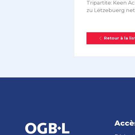
Tripartite: Keen A
zu Lëtzebuerg net
Retour à la lis
Accè