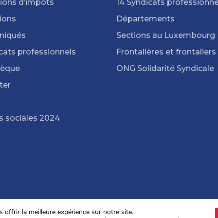
ions d’impôts
14 Syndicats professionne
ions
Départements
iqués
Sections au Luxembourg
cats professionnels
Frontalières et frontaliers
hèque
ONG Solidarité Syndicale
ter
s sociales 2024
offrir la meilleure expérience sur notre site.