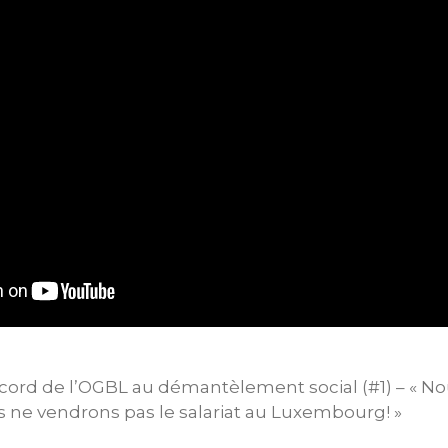
accord de l’OGBL au démantèlement social (#1) – « N
 ne vendrons pas le salariat au Luxembourg! »