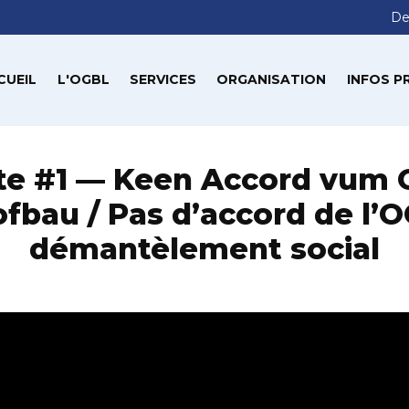
De
CUEIL
L'OGBL
SERVICES
ORGANISATION
INFOS P
ite #1 — Keen Accord vum
ofbau / Pas d’accord de l’
démantèlement social