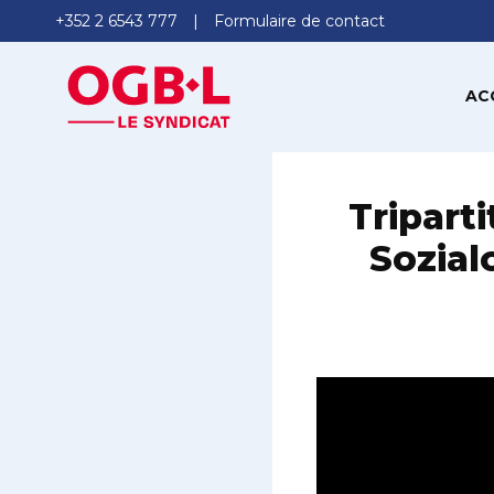
+352 2 6543 777
Formulaire de contact
AC
Tripart
Sozial