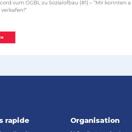
ccord vum OGBL zu Sozialofbau (#1) – “Mir konnten a 
 verkafen!”
te
s rapide
Organisation