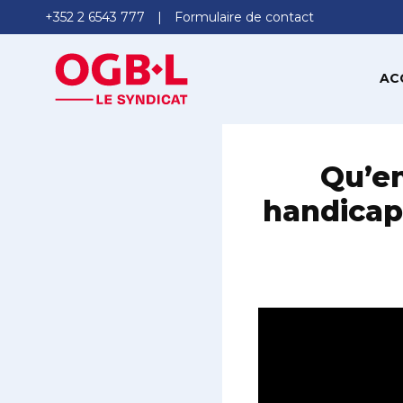
+352 2 6543 777
Formulaire de contact
AC
Qu’en
handicapé