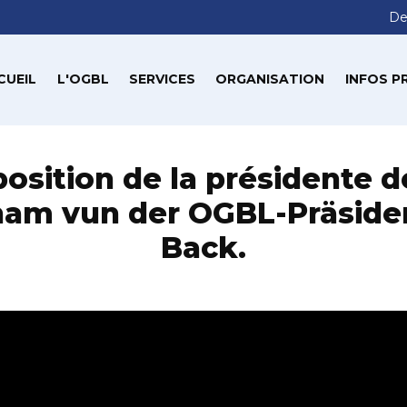
De
CUEIL
L'OGBL
SERVICES
ORGANISATION
INFOS P
position de la présidente d
nam vun der OGBL-Präsiden
Back.