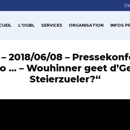
De
CUEIL
L'OGBL
SERVICES
ORGANISATION
INFOS P
– 2018/06/08 – Pressekonf
o … – Wouhinner geet d’G
Steierzueler?“