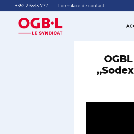
+352 2 6543 777
Formulaire de contact
AC
OGBL 
„Sodex