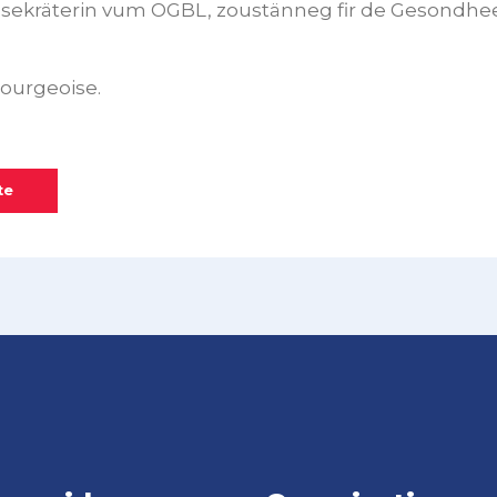
alsekräterin vum OGBL, zoustänneg fir de Gesondhe
ourgeoise.
te