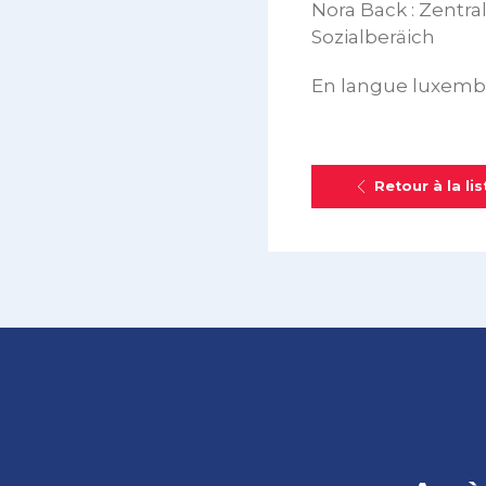
Nora Back : Zentr
Sozialberäich
En langue luxemb
Retour à la lis