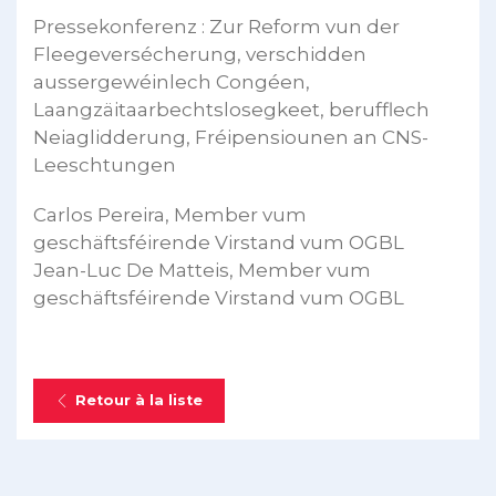
Pressekonferenz : Zur Reform vun der
Fleegeversécherung, verschidden
aussergewéinlech Congéen,
Laangzäitaarbechtslosegkeet, berufflech
Neiaglidderung, Fréipensiounen an CNS-
Leeschtungen
Carlos Pereira, Member vum
geschäftsféirende Virstand vum OGBL
Jean-Luc De Matteis, Member vum
geschäftsféirende Virstand vum OGBL
Retour à la liste